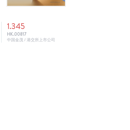
1.345
HK.00817
中国金茂 / 港交所上市公司