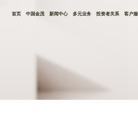
首页
中国金茂
新闻中心
多元业务
投资者关系
客户服