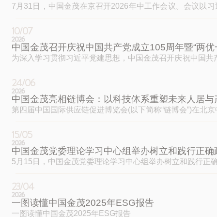
7月31日，中国金茂在京召开2026年中工作会议。会议
中化2026年中工作会议部署要求，系统复盘上半年经营发
释放城市未来
10/07
生命力
2026
中国金茂召开庆祝中国共产党成立105周年暨“两优
阳光招采
邮箱
为深入学习贯彻习近平党建思想，中国金茂召开庆祝中国共产
Unleash The Future
确政绩观的思想基石；坚持为民造福。
Vitality
24/06
2026
Of The City
中国金茂亮相链博会：以科技体系重塑未来人居与
中国金茂
新闻中心
多
第四届中国国际供应链促进博览会(以下简称“链博会”)在
15/05
金茂概况
公司新闻
物
2026
中国金茂党委理论学习中心组举办树立和践行正确政
管理团队
业务动态
酒
5月15日，中国金茂党委理论学习中心组举办树立和践行
发展历程
媒体报道
零
关内容，通报政绩观反面典型案例，围绕“深入查找和纠治
视频中心
商
书记、董事长、总裁陶天海主持读书班并作总结讲话，党委
23/04
文
2026
一图读懂中国金茂2025年ESG报告
服
一图读懂中国金茂2025年ESG报告