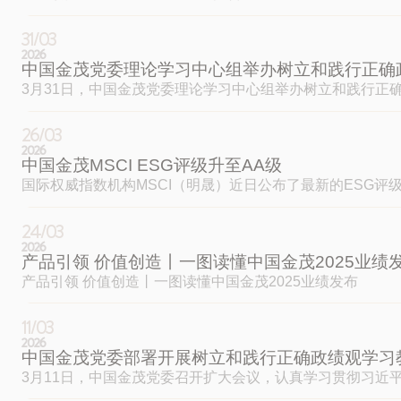
HK.00817
HK.00816
31/03
中国金茂
金茂服务
2026
中国金茂党委理论学习中心组举办树立和践行正确政
3月31日，中国金茂党委理论学习中心组举办树立和践行
要论述和重要指示精神，深刻领会树立和践行正确政绩观的
26/03
2026
中国金茂MSCI ESG评级升至AA级
国际权威指数机构MSCI（明晟）近日公布了最新的ESG
院国资委社会责任局发布的《中央企业上市公司环境、社会和公
24/03
2026
产品引领 价值创造丨一图读懂中国金茂2025业绩
产品引领 价值创造丨一图读懂中国金茂2025业绩发布
网站访问快捷入口
11/03
2026
客户
投资者
合作伙伴
求职者
中国金茂党委部署开展树立和践行正确政绩观学习
3月11日，中国金茂党委召开扩大会议，认真学习贯彻习
工作领导小组会议精神，落实中国中化党组部署要求，启动